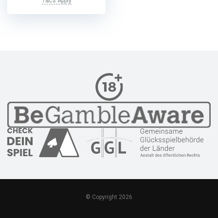
T&Cs Apply
© Copyright 2026