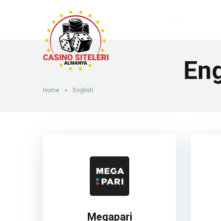
Eng
Home
»
English
Megapari