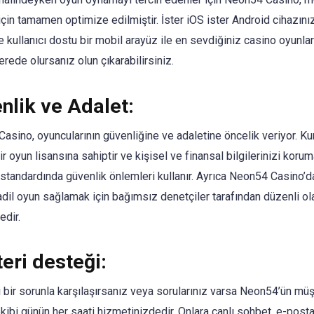
için tamamen optimize edilmiştir. İster iOS ister Android cihazını
e kullanıcı dostu bir mobil arayüz ile en sevdiğiniz casino oyunlar
erede olursanız olun çıkarabilirsiniz.
nlik ve Adalet:
asino, oyuncularının güvenliğine ve adaletine öncelik veriyor. 
ir oyun lisansına sahiptir ve kişisel ve finansal bilgilerinizi korum
 standardında güvenlik önlemleri kullanır. Ayrıca Neon54 Casino’d
 adil oyun sağlamak için bağımsız denetçiler tarafından düzenli ol
edir.
eri desteği:
 bir sorunla karşılaşırsanız veya sorularınız varsa Neon54’ün müş
kibi günün her saati hizmetinizdedir. Onlara canlı sohbet, e-post