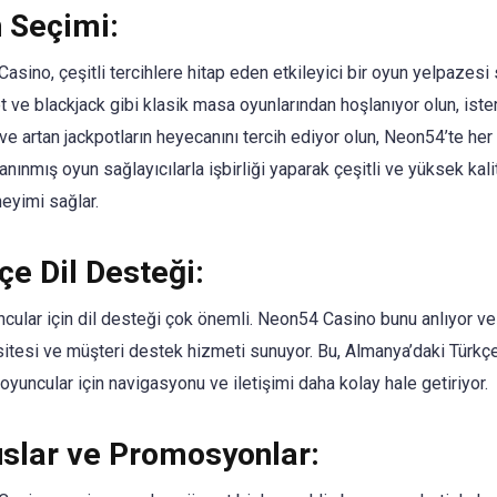
 Seçimi:
asino, çeşitli tercihlere hitap eden etkileyici bir oyun yelpazesi 
et ve blackjack gibi klasik masa oyunlarından hoşlanıyor olun, iste
 ve artan jackpotların heyecanını tercih ediyor olun, Neon54’te her 
anınmış oyun sağlayıcılarla işbirliği yaparak çeşitli ve yüksek kalit
eyimi sağlar.
çe Dil Desteği:
ncular için dil desteği çok önemli. Neon54 Casino bunu anlıyor v
sitesi ve müşteri destek hizmeti sunuyor. Bu, Almanya’daki Türkç
yuncular için navigasyonu ve iletişimi daha kolay hale getiriyor.
slar ve Promosyonlar: