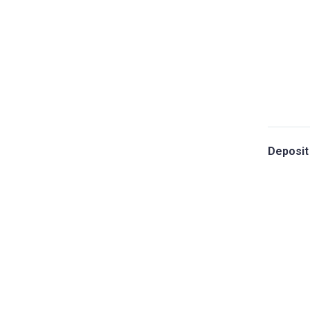
Deposit