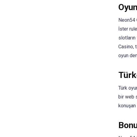
Oyun
Neon54 C
İster rul
slotların
Casino, t
oyun den
Türk
Türk oyu
bir web 
konuşan o
Bonu