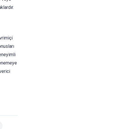
klardır.
vrimiçi
nusları
eneyimli
 denemeye
erici