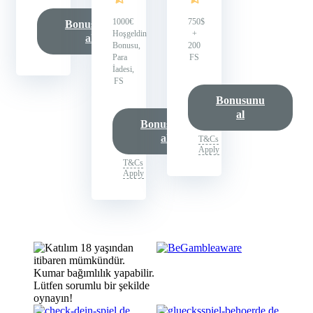
1000€
750$
Bonusunu
Hoşgeldin
+
al
Bonusu,
200
Para
FS
İadesi,
FS
Bonusunu
al
Bonusunu
al
T&Cs
Apply
T&Cs
Apply