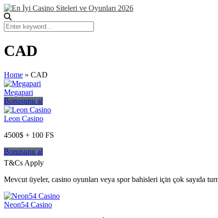
CAD
Home
»
CAD
Megapari
Bonusunu al
Leon Casino
4500$ + 100 FS
Bonusunu al
T&Cs Apply
Mevcut üyeler, casino oyunları veya spor bahisleri için çok sayıda turn
Neon54 Casino