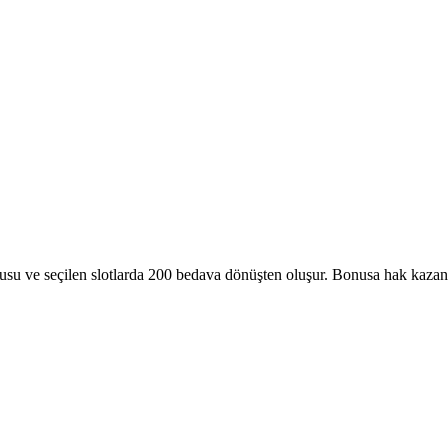
su ve seçilen slotlarda 200 bedava dönüşten oluşur. Bonusa hak kazan