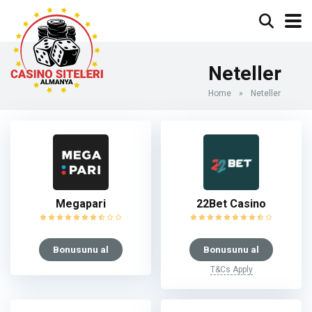
Neteller
Home
»
Neteller
Megapari
22Bet Casino
Bonusunu al
Bonusunu al
T&Cs Apply