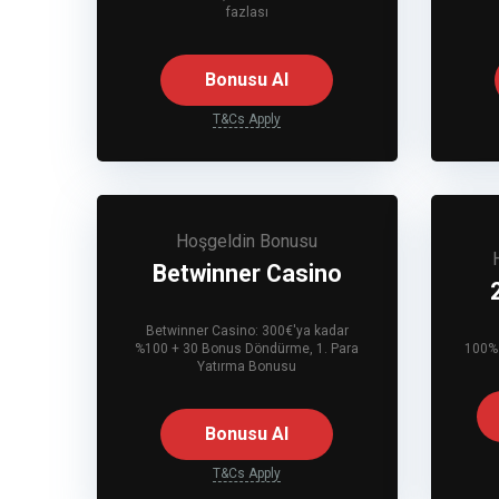
fazlası
Bonusu Al
T&Cs Apply
Hoşgeldin Bonusu
Betwinner Casino
Betwinner Casino: 300€'ya kadar
%100 + 30 Bonus Döndürme, 1. Para
100%
Yatırma Bonusu
Bonusu Al
T&Cs Apply