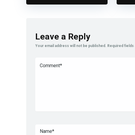
Leave a Reply
Your email address will not be published.
Required field