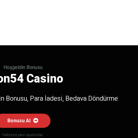
Hoşgeldin Bonusu
on54 Casino
in Bonusu, Para İadesi, Bedava Döndürme
Bonusu Al
Yalnızca yeni oyuncular.