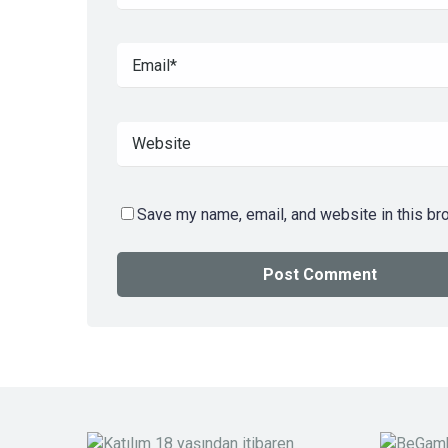
Save my name, email, and website in this br